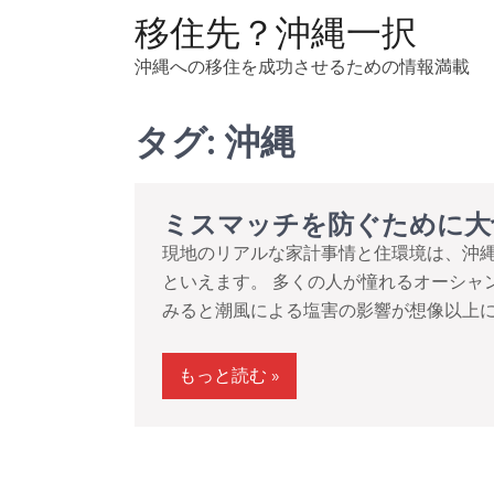
コ
移住先？沖縄一択
ン
沖縄への移住を成功させるための情報満載
テ
ン
ツ
タグ:
沖縄
へ
ス
キ
ミスマッチを防ぐために大
ッ
現地のリアルな家計事情と住環境は、沖
プ
といえます。 多くの人が憧れるオーシャ
みると潮風による塩害の影響が想像以上に大
もっと読む »