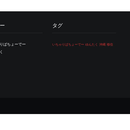
ー
タグ
りばちょーでー
いちゃりばちょーでー
ゆんたく
沖縄
移住
く