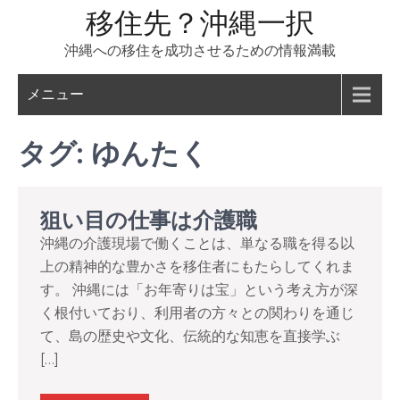
コ
移住先？沖縄一択
ン
沖縄への移住を成功させるための情報満載
テ
ン
メニュー
ツ
へ
タグ:
ゆんたく
ス
キ
ッ
狙い目の仕事は介護職
プ
沖縄の介護現場で働くことは、単なる職を得る以
上の精神的な豊かさを移住者にもたらしてくれま
す。 沖縄には「お年寄りは宝」という考え方が深
く根付いており、利用者の方々との関わりを通じ
て、島の歴史や文化、伝統的な知恵を直接学ぶ
[…]